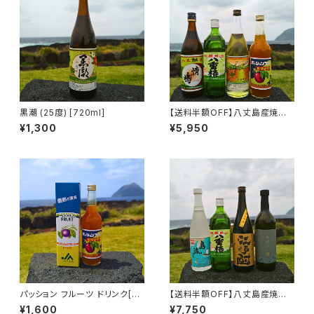
黒潮 (25度) [720ml]
【送料半額OFF】八丈島産焼酎３
本＋１本おすすめセット③ お
¥1,300
¥5,950
ススメ島焼酎にパッションフルー
ツドリンクをプラス！
パッション フルーツ ドリンク[60
【送料半額OFF】八丈島産焼酎４
0ml](ノンアルコール)
本おすすめセット② 八丈島酒
¥1,600
¥7,750