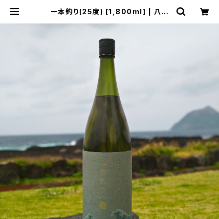
一本釣り(25度) [1,800ml] | 八丈
島 焼酎 ｜奥清商店